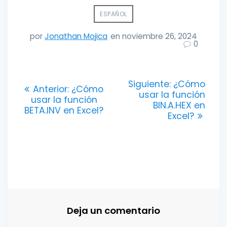
ESPAÑOL
por
Jonathan Mojica
en noviembre 26, 2024
0
Navegación
Entrada
Siguiente:
¿Cómo
Entrada
Anterior:
¿Cómo
siguiente:
usar la función
de
anterior:
usar la función
BIN.A.HEX en
BETA.INV en Excel?
Excel?
entradas
Deja un comentario