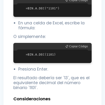
📋 Copiar Código
En una celda de Excel, escribe la
fórmula:
O simplemente:
📋 Copiar Código
Presiona Enter.
El resultado debería ser `13`, que es el
equivalente decimal del número
binario `1101`.
Consideraciones