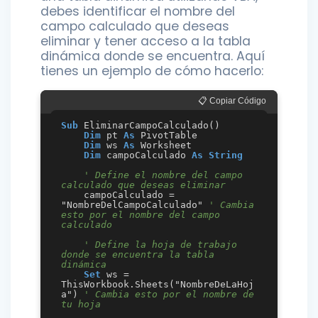
debes identificar el nombre del
campo calculado que deseas
eliminar y tener acceso a la tabla
dinámica donde se encuentra. Aquí
tienes un ejemplo de cómo hacerlo:
📋 Copiar Código
Sub
 EliminarCampoCalculado()

Dim
 pt 
As
 PivotTable

Dim
 ws 
As
 Worksheet

Dim
 campoCalculado 
As
String
' Define el nombre del campo 
calculado que deseas eliminar
    campoCalculado = 
"NombreDelCampoCalculado" 
' Cambia 
esto por el nombre del campo 
calculado
' Define la hoja de trabajo 
donde se encuentra la tabla 
dinámica
Set
 ws = 
ThisWorkbook.Sheets("NombreDeLaHoj
a") 
' Cambia esto por el nombre de 
tu hoja