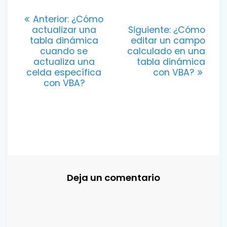
Navegación
Entrada
Anterior:
¿Cómo
anterior:
Entrada
actualizar una
Siguiente:
¿Cómo
de
siguiente:
tabla dinámica
editar un campo
cuando se
calculado en una
entradas
actualiza una
tabla dinámica
celda específica
con VBA?
con VBA?
Deja un comentario