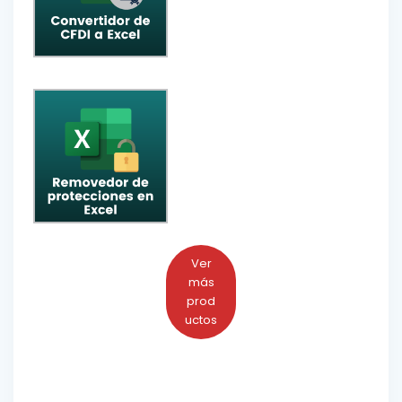
Ver
más
prod
uctos