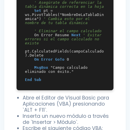
' Asegúrate de referenciar la 
tabla dinámica correcta en la hoja
Set
 pt = 
ws.PivotTables("NombreDeLaTablaDin
amica") 
' Cambia esto por el 
nombre de tu tabla dinámica
' Eliminar el campo calculado
    On Error Resume 
Next
' Evitar 
errores si el campo calculado no 
existe
pt.CalculatedFields(campoCalculado
).Delete

On Error GoTo
 0

MsgBox
 "Campo calculado 
eliminado con éxito."

End
Sub
Abre el Editor de Visual Basic para
Aplicaciones (VBA) presionando
`ALT + F11`.
Inserta un nuevo módulo a través
de `Insertar > Módulo`.
Escribe el siguiente código VBA: