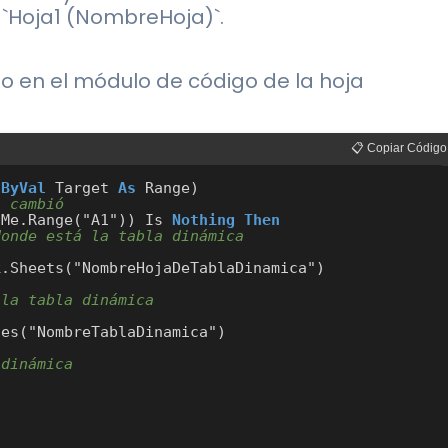
 `Hoja1 (NombreHoja)`.
go en el módulo de código de la hoja
📋 Copiar Código
(
ByVal
 Target 
As
 Range)

1 cambió
 Me.Range("A1")) Is 
Nothing
Then
donde está la tabla dinámica
.Sheets("NombreHojaDeTablaDinamica")

 la tabla dinámica
es("NombreTablaDinamica")

 dinámica