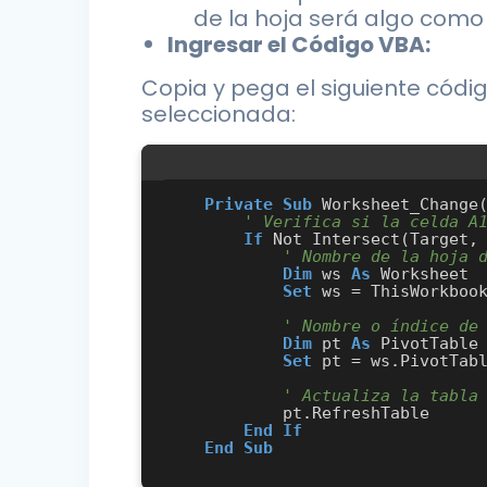
de la hoja será algo como
Ingresar el Código VBA:
Copia y pega el siguiente códi
seleccionada:
Private
Sub
 Worksheet_Change
' Verifica si la celda A
If
 Not Intersect(Target,
' Nombre de la hoja 
Dim
 ws 
As
 Worksheet

Set
 ws = ThisWorkbook
' Nombre o índice de
Dim
 pt 
As
 PivotTable

Set
 pt = ws.PivotTabl
' Actualiza la tabla
           pt.RefreshTable

End
If
End
Sub