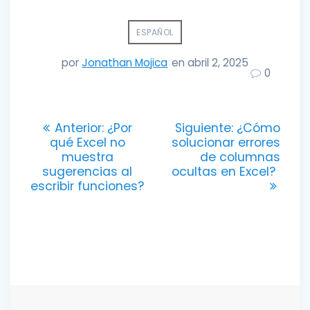
ESPAÑOL
por
Jonathan Mojica
en abril 2, 2025
0
Navegación
Entrada
Entrada
Anterior:
¿Por
Siguiente:
¿Cómo
anterior:
siguiente:
qué Excel no
solucionar errores
de
muestra
de columnas
sugerencias al
ocultas en Excel?
entradas
escribir funciones?