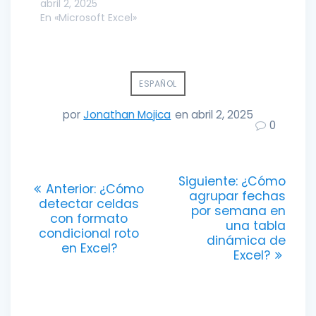
abril 2, 2025
En «Microsoft Excel»
ESPAÑOL
por
Jonathan Mojica
en abril 2, 2025
0
Navegación
Entrada
Siguiente:
¿Cómo
Entrada
Anterior:
¿Cómo
siguiente:
agrupar fechas
de
anterior:
detectar celdas
por semana en
con formato
una tabla
entradas
condicional roto
dinámica de
en Excel?
Excel?