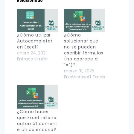
Relacionado
¿Cómo utilizar
¿Cómo
Autocompletar
solucionar que
en Excel?
no se pueden
enero 24, 2021
escribir fórmulas
Entrada similar
(no aparece el
`=`)?
marzo 31, 2025
En «Microsoft Excel»
¿Cómo hacer
que Excel rellene
automáticament
e un calendario?