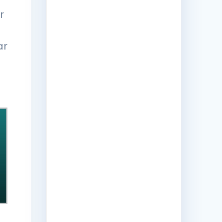
r
ar
.