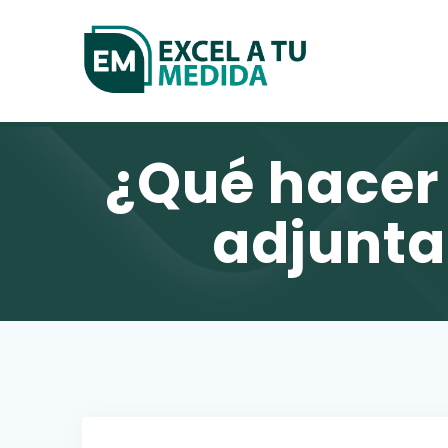
Skip
to
content
¿Qué hacer 
adjunta