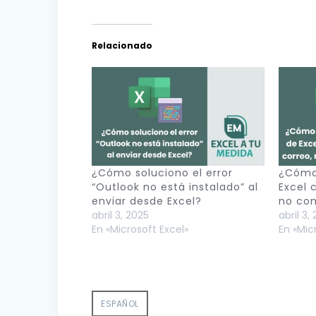
Relacionado
¿Cómo soluciono el error
¿Cómo 
“Outlook no está instalado” al
Excel 
enviar desde Excel?
no co
abril 3, 2025
abril 3,
En «Microsoft Excel»
En «Mic
ESPAÑOL