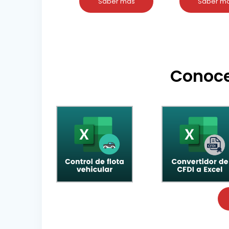
Saber más
Saber m
Conoce