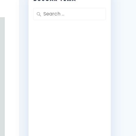
Search
for: