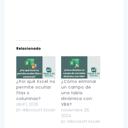
Relacionado
¿Por qué Excel no
¿Cómo eliminar
permite ocultar
un campo de
filas o
una tabla
columnas?
dinámica con
abril 1, 2025
VBA?
En «Microsoft Excel»
noviembre 28,
2024
En «Microsoft Excel»