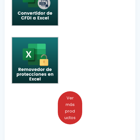
Ver
más
prod
uctos