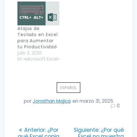
Atajos de
Teclado en Excel
para Aumentar
tu Productividad
julio 3, 2020
En «Microsoft Excel»
ESPAÑOL
por
Jonathan Mojica
en marzo 31, 2025
0
Navegación
Entrada
Entrada
Anterior:
¿Por
Siguiente:
¿Por qué
anterior:
siguiente:
qué Excel copia
Excel no muestra