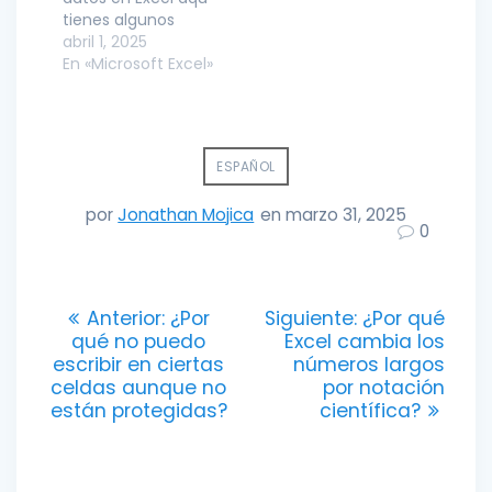
tienes algunos
pasos que podras
abril 1, 2025
seguir para resolver
En «Microsoft Excel»
el problema
ESPAÑOL
por
Jonathan Mojica
en marzo 31, 2025
0
Navegación
Entrada
Entrada
Anterior:
¿Por
Siguiente:
¿Por qué
anterior:
siguiente:
qué no puedo
Excel cambia los
de
escribir en ciertas
números largos
celdas aunque no
por notación
entradas
están protegidas?
científica?