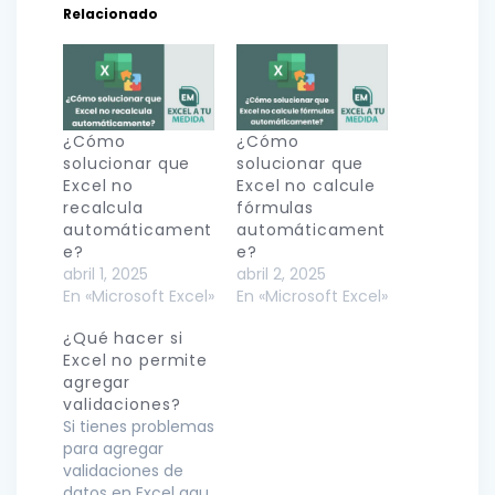
Relacionado
¿Cómo
¿Cómo
solucionar que
solucionar que
Excel no
Excel no calcule
recalcula
fórmulas
automáticament
automáticament
e?
e?
abril 1, 2025
abril 2, 2025
En «Microsoft Excel»
En «Microsoft Excel»
¿Qué hacer si
Excel no permite
agregar
validaciones?
Si tienes problemas
para agregar
validaciones de
datos en Excel aqu