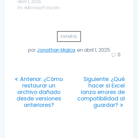
abril 1, 2025
En «Microsoft Excel»
ESPAÑOL
por
Jonathan Mojica
en abril 1, 2025
0
Navegación
Entrada
Entrada
Anterior:
¿Cómo
Siguiente:
¿Qué
anterior:
siguiente:
restaurar un
hacer si Excel
de
archivo dañado
lanza errores de
desde versiones
compatibilidad al
entradas
anteriores?
guardar?