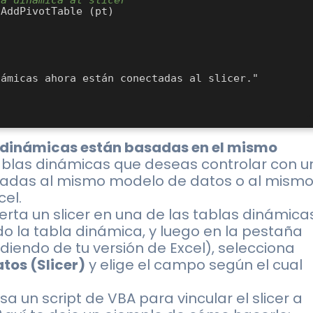
ámicas ahora están conectadas al slicer."

s dinámicas están basadas en el mismo
tablas dinámicas que deseas controlar con u
culadas al mismo modelo de datos o al mism
el.
serta un slicer en una de las tablas dinámica
o la tabla dinámica, y luego en la pestaña
diendo de tu versión de Excel), selecciona
tos (Slicer)
y elige el campo según el cual
Usa un script de VBA para vincular el slicer a