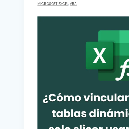
MICROSOFT EXCEL
,
VBA