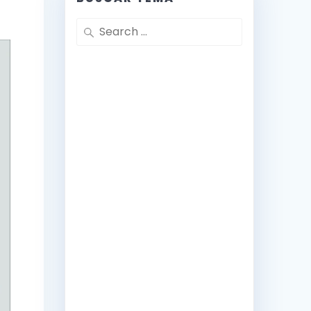
Search
for: