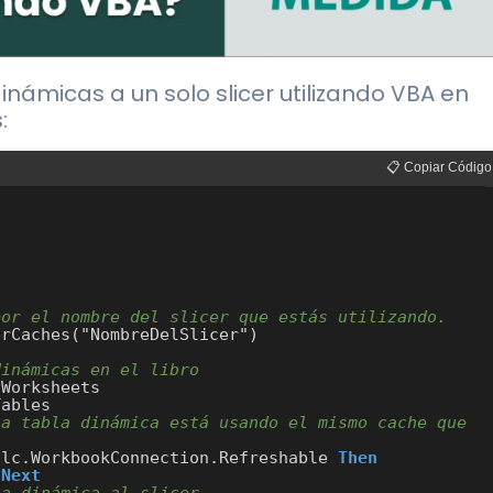
inámicas a un solo slicer utilizando VBA en
:
📋 Copiar Código
por el nombre del slicer que estás utilizando.
rCaches("NombreDelSlicer")

dinámicas en el libro
Worksheets

ables

a tabla dinámica está usando el mismo cache que 
slc.WorkbookConnection.Refreshable 
Then
 
Next
la dinámica al slicer