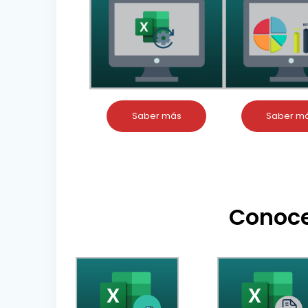
Saber más
Saber m
Conoce