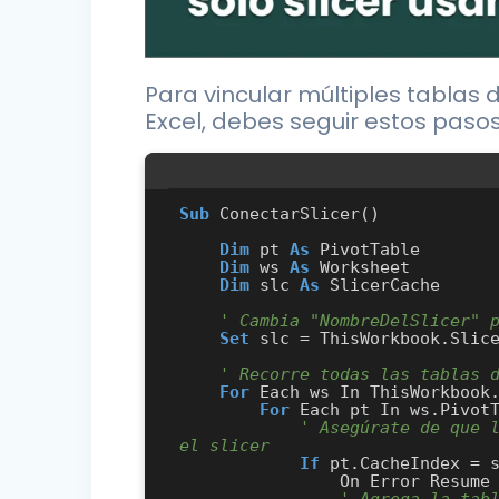
Para vincular múltiples tablas d
Excel, debes seguir estos pasos
Sub
 ConectarSlicer()

Dim
 pt 
As
 PivotTable

Dim
 ws 
As
 Worksheet

Dim
 slc 
As
 SlicerCache

' Cambia "NombreDelSlicer" 
Set
 slc = ThisWorkbook.Slice
' Recorre todas las tablas 
For
 Each ws In ThisWorkbook.
For
 Each pt In ws.PivotT
' Asegúrate de que l
el slicer
If
 pt.CacheIndex = 
                On Error Resume
' Agrega la tab