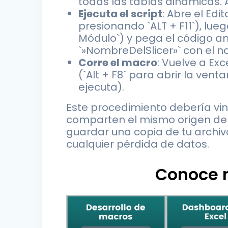
todas las tablas dinámicas. 
Ejecuta el script
: Abre el Edi
presionando `ALT + F11`), lue
Módulo`) y pega el código a
`»NombreDelSlicer»` con el no
Corre el macro
: Vuelve a Ex
(`Alt + F8` para abrir la ven
ejecuta).
Este procedimiento debería vin
comparten el mismo origen de d
guardar una copia de tu archiv
cualquier pérdida de datos.
Conoce n