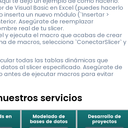
Aquí te dejo un ejemplo de cómo hacerlo:
tor de Visual Basic en Excel (puedes hacerlo
go inserta un nuevo módulo (`Insertar >
nterior. Asegúrate de reemplazar
mbre real de tu slicer.
cel y ejecuta el macro que acabas de crear
tana de macros, selecciona `ConectarSlicer` y
cular todas las tablas dinámicas que
atos al slicer especificado. Asegúrate de
o antes de ejecutar macros para evitar
uestros servicios