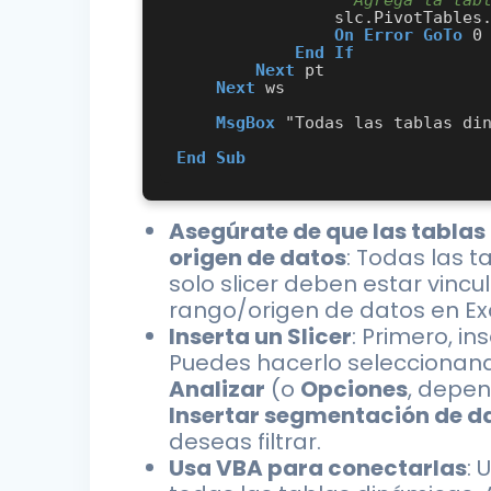
                slc.PivotTables.AddPivotTable (pt)

On Error GoTo
 0

End
If
Next
 pt

Next
 ws

MsgBox
 "Todas las tablas din
End
Sub
Asegúrate de que las tabla
origen de datos
: Todas las 
solo slicer deben estar vin
rango/origen de datos en Exc
Inserta un Slicer
: Primero, in
Puedes hacerlo seleccionand
Analizar
(o
Opciones
, depen
Insertar segmentación de da
deseas filtrar.
Usa VBA para conectarlas
: 