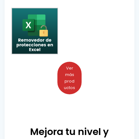
Ver
más
prod
uctos
Mejora tu nivel y