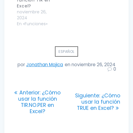
Excel?
noviembre 26,
2024
En «Funciones»
ESPAÑOL
por
Jonathan Mojica
en noviembre 26, 2024
0
Navegación
Entrada
Anterior:
¿Cómo
Entrada
Siguiente:
¿Cómo
anterior:
usar la función
de
siguiente:
usar la función
TIR.NO.PER en
TRUE en Excel?
Excel?
entradas