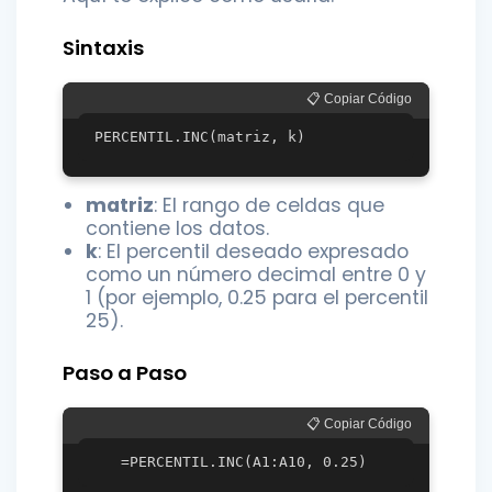
Sintaxis
📋 Copiar Código
matriz
: El rango de celdas que
contiene los datos.
k
: El percentil deseado expresado
como un número decimal entre 0 y
1 (por ejemplo, 0.25 para el percentil
25).
Paso a Paso
📋 Copiar Código