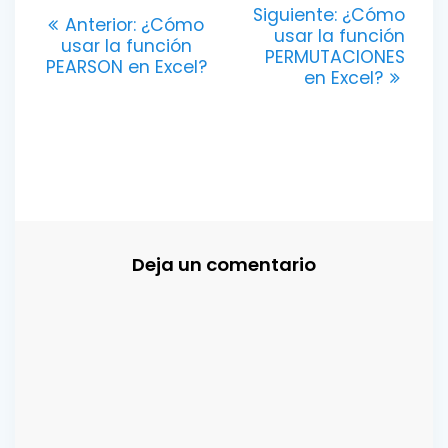
Navegación
Entrada
Siguiente:
¿Cómo
Entrada
Anterior:
¿Cómo
siguiente:
usar la función
de
anterior:
usar la función
PERMUTACIONES
PEARSON en Excel?
en Excel?
entradas
Deja un comentario