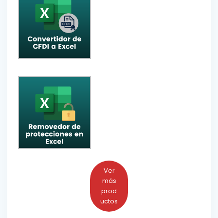
Ver
más
prod
uctos