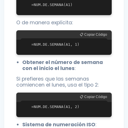
O de manera explícita:
📋 Copiar Código
Obtener el número de semana
con el inicio el lunes
:
Si prefieres que las semanas
comiencen el lunes, usa el tipo 2:
📋 Copiar Código
Sistema de numeración ISO
: