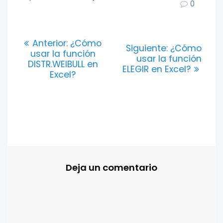
0
Navegación
Entrada
Anterior:
¿Cómo
Entrada
Siguiente:
¿Cómo
anterior:
usar la función
de
siguiente:
usar la función
DISTR.WEIBULL en
ELEGIR en Excel?
Excel?
entradas
Deja un comentario