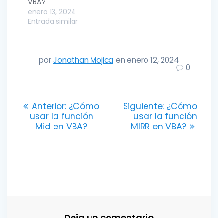
VBA?
enero 13, 2024
Entrada similar
por
Jonathan Mojica
en enero 12, 2024
0
Navegación
Entrada
Entrada
Anterior:
¿Cómo
Siguiente:
¿Cómo
anterior:
siguiente:
usar la función
usar la función
de
Mid en VBA?
MIRR en VBA?
entradas
Deja un comentario