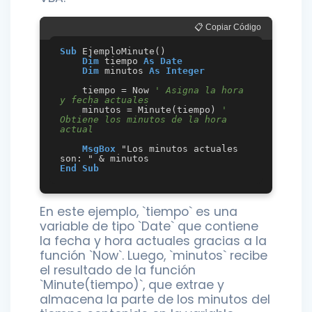
📋 Copiar Código
Sub
 EjemploMinute()

Dim
 tiempo 
As
Date
Dim
 minutos 
As
Integer
    tiempo = Now 
' Asigna la hora 
y fecha actuales
    minutos = Minute(tiempo) 
' 
Obtiene los minutos de la hora 
actual
MsgBox
 "Los minutos actuales 
End
Sub
En este ejemplo, `tiempo` es una
variable de tipo `Date` que contiene
la fecha y hora actuales gracias a la
función `Now`. Luego, `minutos` recibe
el resultado de la función
`Minute(tiempo)`, que extrae y
almacena la parte de los minutos del