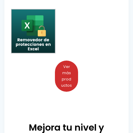
Ver
más
prod
uctos
Mejora tu nivel y