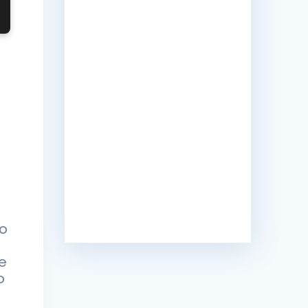
a
do
ue
o