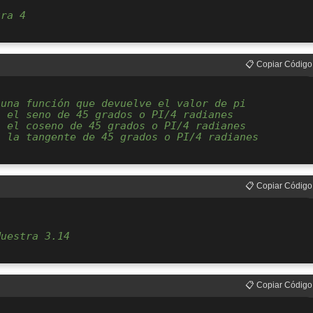
tra 4
📋 Copiar Código
 una función que devuelve el valor de pi
a el seno de 45 grados o PI/4 radianes
a el coseno de 45 grados o PI/4 radianes
a la tangente de 45 grados o PI/4 radianes
📋 Copiar Código
Muestra 3.14
📋 Copiar Código