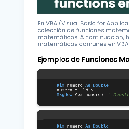
En VBA (Visual Basic for Applica
colección de funciones matemá
matemáticos. A continuación, t
matemáticas comunes en VBA
Ejemplos de Funciones M
Dim
 numero 
As
Double
    numero = -10.5

MsgBox
 Abs(numero)  
' Muest
Dim
 numero 
As
Double