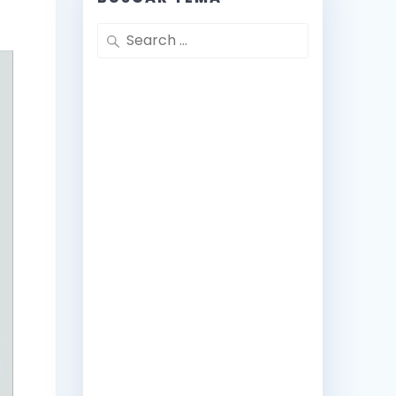
Search
for: