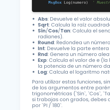
MsgBox
 Log(numero)  
' Muest
Abs
: Devuelve el valor abso
Sqrt
: Calcula la raíz cuadra
Sin
/
Cos
/
Tan
: Calcula el se
radianes).
Round
: Redondea un número
Int
: Devuelve la parte enter
Rnd
: Genera un número aleato
Exp
: Calcula el valor de e (
la potencia de un número da
Log
: Calcula el logaritmo na
Para utilizar estas funciones,
de los argumentos entre parént
trigonométricas (`Sin`, `Cos`, `
si trabajas con grados, debes 
por `PI / 180`.