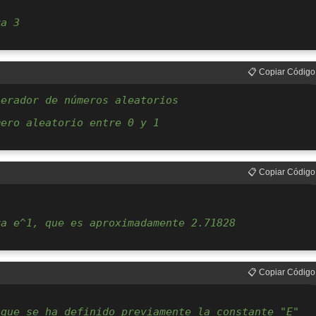
ra 3
📋 Copiar Código
nerador de números aleatorios
mero aleatorio entre 0 y 1
📋 Copiar Código
ra e^1, que es aproximadamente 2.71828
📋 Copiar Código
 que se ha definido previamente la constante "E"