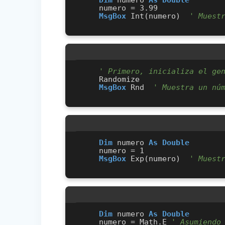
Dim
 numero 
As
Double
    numero = 3.99

MsgBox
 Int(numero)  
' Muest
' Primero, inicializa el ge
    Randomize

MsgBox
 Rnd  
' Muestra un nú
Dim
 numero 
As
Double
    numero = 1

MsgBox
 Exp(numero)  
' Muest
Dim
 numero 
As
Double
    numero = Math.E 
' Asumiendo