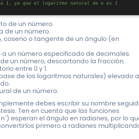
ra 1, ya que el logaritmo natural de e es 1
luto de un número.
da de un número.
no, coseno o tangente de un ángulo (en
 a un número especificado de decimales.
a de un número, descartando la fracción.
rio entre 0 y 1.
la base de los logaritmos naturales) elevado 
do.
tural de un número.
 simplemente debes escribir su nombre segui
esis. Ten en cuenta que las funciones
Tan`) esperan el ángulo en radianes, por lo q
convertirlos primero a radianes multiplicand