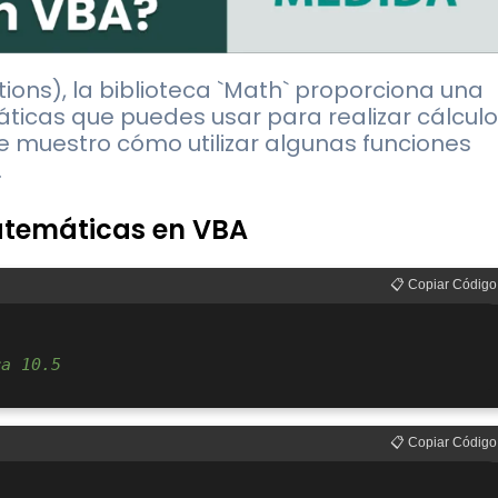
tions), la biblioteca `Math` proporciona una
ticas que puedes usar para realizar cálcul
e muestro cómo utilizar algunas funciones
.
atemáticas en VBA
📋 Copiar Código
ra 10.5
📋 Copiar Código