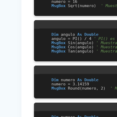
    numero = 16

MsgBox
 Sqrt(numero)  
' Mues
Dim
 angulo 
As
Double
    angulo = PI() / 4 
' PI() es
MsgBox
 Sin(angulo) 
' Muestr
MsgBox
 Cos(angulo) 
' Muestr
MsgBox
 Tan(angulo) 
' Muestr
Dim
 numero 
As
Double
    numero = 3.14159

MsgBox
 Round(numero, 2)  
' 