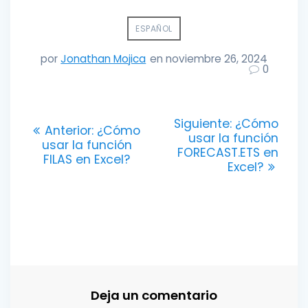
ESPAÑOL
por
Jonathan Mojica
en noviembre 26, 2024
0
Navegación
Entrada
Siguiente:
¿Cómo
Entrada
Anterior:
¿Cómo
siguiente:
usar la función
de
anterior:
usar la función
FORECAST.ETS en
FILAS en Excel?
Excel?
entradas
Deja un comentario