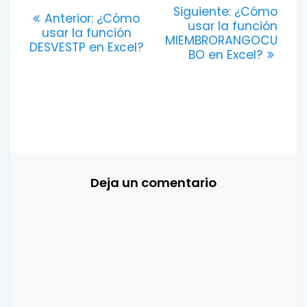
Navegación
Entrada
Siguiente:
¿Cómo
Entrada
Anterior:
¿Cómo
siguiente:
usar la función
de
anterior:
usar la función
MIEMBRORANGOCU
DESVESTP en Excel?
BO en Excel?
entradas
Deja un comentario