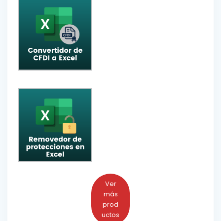
Ver
más
prod
uctos