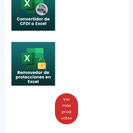
Ver
más
prod
uctos