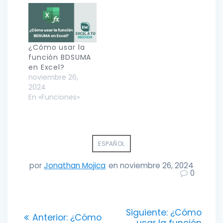
¿Cómo usar la
función BDSUMA
en Excel?
noviembre 26,
2024
En «Funciones»
ESPAÑOL
por
Jonathan Mojica
en noviembre 26, 2024
0
Navegación
Entrada
Siguiente:
¿Cómo
Entrada
Anterior:
¿Cómo
siguiente:
usar la función