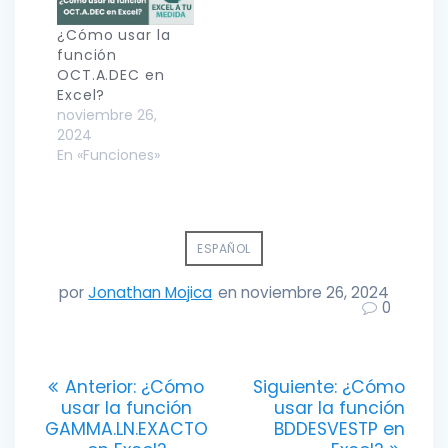
¿Cómo usar la
función
OCT.A.DEC en
Excel?
noviembre 26,
2024
En «Funciones»
ESPAÑOL
por
Jonathan Mojica
en noviembre 26, 2024
0
Navegación
Entrada
Entrada
Anterior:
¿Cómo
Siguiente:
¿Cómo
anterior:
siguiente:
usar la función
usar la función
de
GAMMA.LN.EXACTO
BDDESVESTP en