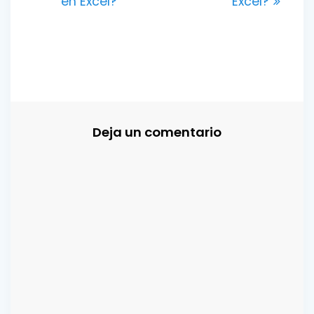
en Excel?
Excel?
entradas
Deja un comentario