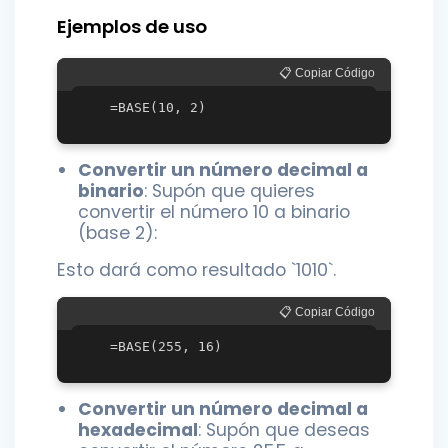
Ejemplos de uso
📋 Copiar Código
Convertir un número decimal a
binario
: Supón que quieres
convertir el número 10 a binario
(base 2):
Esto dará como resultado `1010`.
📋 Copiar Código
Convertir un número decimal a
hexadecimal
: Supón que deseas