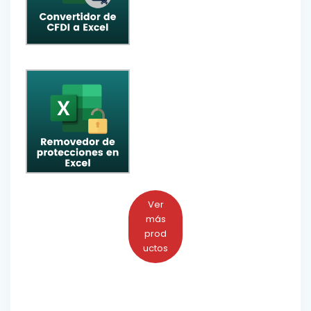
Ver
más
prod
uctos