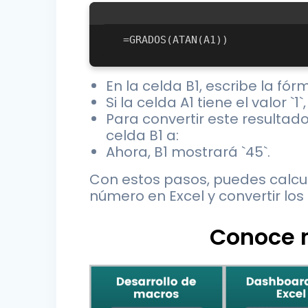
En la celda B1, escribe la fór
Si la celda A1 tiene el valor `1
Para convertir este resultad
celda B1 a:
Ahora, B1 mostrará `45`.
Con estos pasos, puedes calcul
número en Excel y convertir los
Conoce n