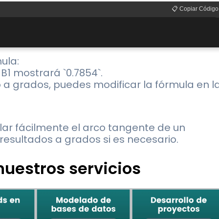
📋 Copiar Código
mula:
`, B1 mostrará `0.7854`.
o a grados, puedes modificar la fórmula en l
ar fácilmente el arco tangente de un
 resultados a grados si es necesario.
uestros servicios