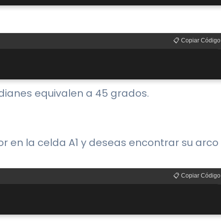
📋 Copiar Código
adianes equivalen a 45 grados.
 en la celda A1 y deseas encontrar su arco
📋 Copiar Código