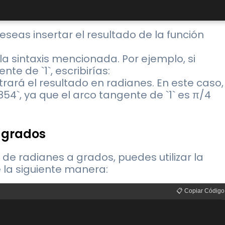
seas insertar el resultado de la función
 la sintaxis mencionada. Por ejemplo, si
te de `1`, escribirías:
trará el resultado en radianes. En este caso,
4`, ya que el arco tangente de `1` es π/4
 grados
 de radianes a grados, puedes utilizar la
 la siguiente manera:
📋 Copiar Código