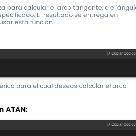
iza para calcular el arco tangente, o el ángul
ecificado. El resultado se entrega en
usar esta función:
📋 Copiar Código
mérico para el cual deseas calcular el arco
ón ATAN:
📋 Copiar Código