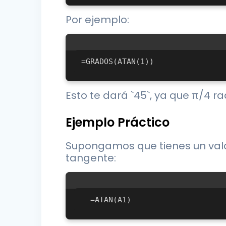
Por ejemplo:
Esto te dará `45`, ya que π/4 r
Ejemplo Práctico
Supongamos que tienes un valor
tangente: