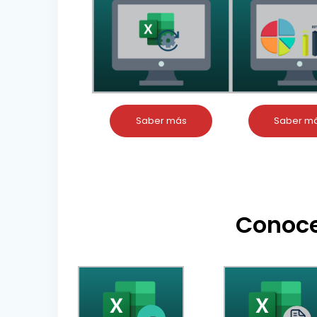
Saber más
Saber m
Conoce