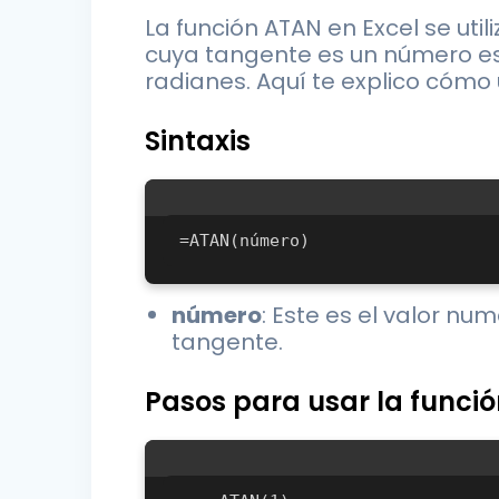
La función ATAN en Excel se util
cuya tangente es un número esp
radianes. Aquí te explico cómo 
Sintaxis
número
: Este es el valor nu
tangente.
Pasos para usar la funci