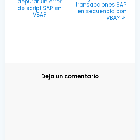
de
anterior:
depurar un error
transacciones SAP
de script SAP en
en secuencia con
entradas
VBA?
VBA?
Deja un comentario