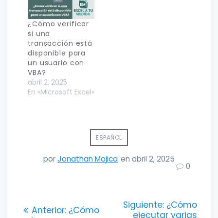
¿Cómo verificar
si una
transacción está
disponible para
un usuario con
VBA?
abril 2, 2025
En «Microsoft Excel»
ESPAÑOL
por
Jonathan Mojica
en abril 2, 2025
0
Navegación
Entrada
Siguiente:
¿Cómo
Entrada
Anterior:
¿Cómo
siguiente:
ejecutar varias