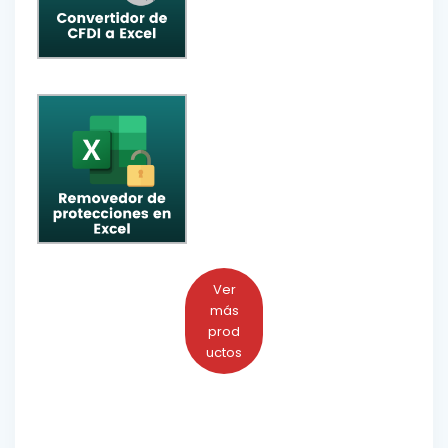
Ver
más
prod
uctos