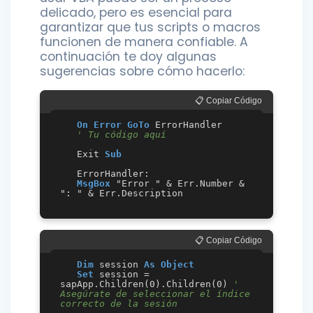
delicado, pero es esencial para
garantizar que tus scripts o macros
funcionen de manera confiable. A
continuación te doy algunas
sugerencias sobre cómo hacerlo:
📋 Copiar Código
On Error GoTo
 ErrorHandler

' Tu código aquí
   Exit 
Sub
   ErrorHandler:

MsgBox
 "Error " & Err.Number & 
📋 Copiar Código
Dim
 session 
As
Object
Set
 session = 
sapApp.Children(0).Children(0) 
' 
Asegúrate de seleccionar el índice 
correcto de la sesión