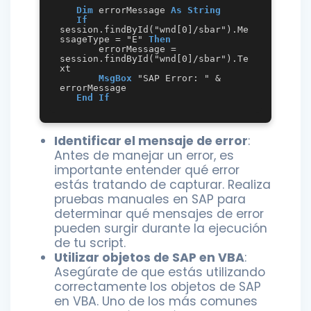
Dim
 errorMessage 
As
String
If
session.findById("wnd[0]/sbar").Me
ssageType = "E" 
Then
       errorMessage = 
session.findById("wnd[0]/sbar").Te
xt

MsgBox
 "SAP Error: " & 
errorMessage

End
If
Identificar el mensaje de error
:
Antes de manejar un error, es
importante entender qué error
estás tratando de capturar. Realiza
pruebas manuales en SAP para
determinar qué mensajes de error
pueden surgir durante la ejecución
de tu script.
Utilizar objetos de SAP en VBA
:
Asegúrate de que estás utilizando
correctamente los objetos de SAP
en VBA. Uno de los más comunes