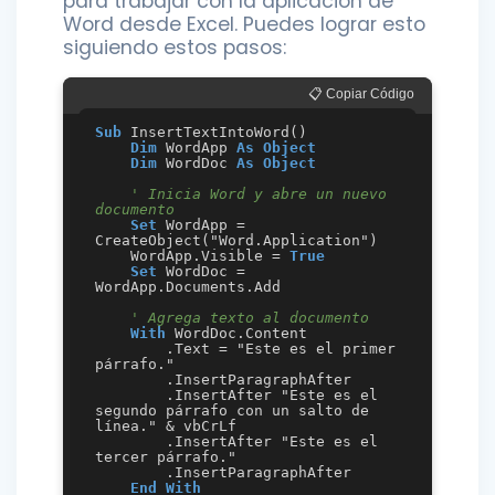
para trabajar con la aplicación de
Word desde Excel. Puedes lograr esto
siguiendo estos pasos:
📋 Copiar Código
Sub
 InsertTextIntoWord()

Dim
 WordApp 
As
Object
Dim
 WordDoc 
As
Object
' Inicia Word y abre un nuevo 
documento
Set
 WordApp = 
CreateObject("Word.Application")

    WordApp.Visible = 
True
Set
 WordDoc = 
WordApp.Documents.Add

' Agrega texto al documento
With
 WordDoc.Content

        .Text = "Este es el primer 
párrafo."

        .InsertParagraphAfter

        .InsertAfter "Este es el 
segundo párrafo con un salto de 
línea." & vbCrLf

        .InsertAfter "Este es el 
tercer párrafo."

        .InsertParagraphAfter

End
With