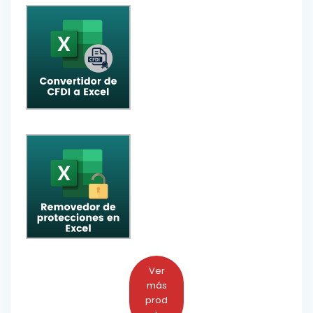
Ver
más
prod