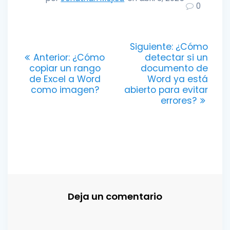
0
Navegación
Entrada
Siguiente:
¿Cómo
Entrada
siguiente:
Anterior:
¿Cómo
detectar si un
de
anterior:
copiar un rango
documento de
de Excel a Word
Word ya está
entradas
como imagen?
abierto para evitar
errores?
Deja un comentario