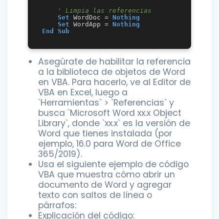
' Limpia las referencias
Set
 WordDoc = 
Nothing
Set
 WordApp = 
Nothing
End
Sub
Asegúrate de habilitar la referencia
a la biblioteca de objetos de Word
en VBA. Para hacerlo, ve al Editor de
VBA en Excel, luego a
`Herramientas` > `Referencias` y
busca `Microsoft Word xx.x Object
Library`, donde `xx.x` es la versión de
Word que tienes instalada (por
ejemplo, 16.0 para Word de Office
365/2019).
Usa el siguiente ejemplo de código
VBA que muestra cómo abrir un
documento de Word y agregar
texto con saltos de línea o
párrafos:
Explicación del código: