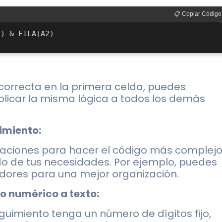
📋 Copiar Código
correcta en la primera celda, puedes
plicar la misma lógica a todos los demás
imiento:
inaciones para hacer el código más complej
do de tus necesidades. Por ejemplo, puedes
radores para una mejor organización.
o numérico a texto:
eguimiento tenga un número de dígitos fijo,