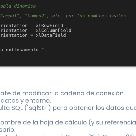
tabla dinámica
Campo1", "Campo2", etc. por los nombres reales 
rate de modificar la cadena de conexión
 datos y entorno.
sulta SQL (`sqlStr`) para obtener los datos qu
nombre de la hoja de cálculo (y su referenci
ario.