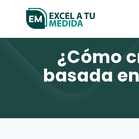
Skip
to
content
¿Cómo cr
basada en