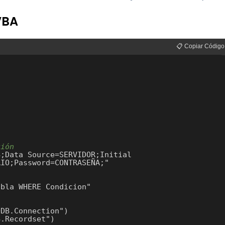
VBA
📋 Copiar Código


xión
IO;Password=CONTRASEÑA;"

DB.Connection")

.Recordset")
