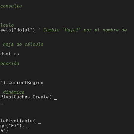
 consulta
álculo
heets("Hoja1") 
' Cambia "Hoja1" por el nombre de 
a hoja de cálculo
conexión
").CurrentRegion

a dinámica
PivotCaches.Create( _

tePivotTable( _
