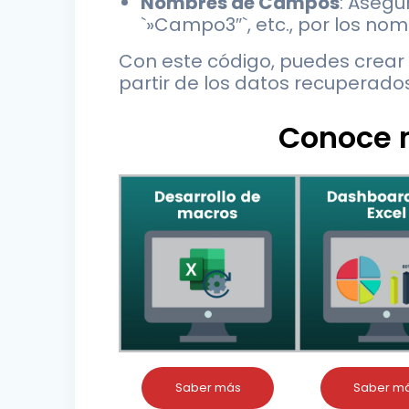
Nombres de Campos
: Asegú
`»Campo3″`, etc., por los no
Con este código, puedes crear
partir de los datos recuperado
Conoce n
Saber más
Saber m