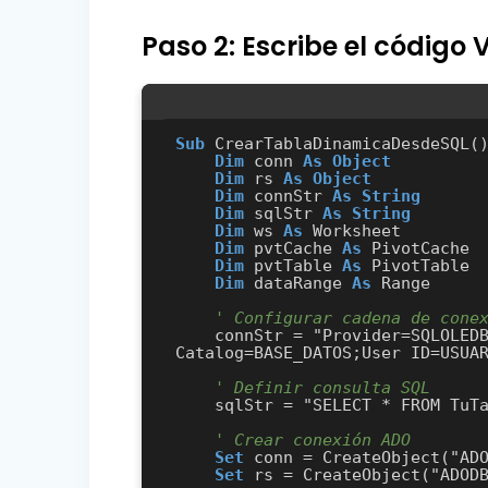
Paso 2: Escribe el código 
Sub
 CrearTablaDinamicaDesdeSQL()
Dim
 conn 
As
Object
Dim
 rs 
As
Object
Dim
 connStr 
As
String
Dim
 sqlStr 
As
String
Dim
 ws 
As
 Worksheet

Dim
 pvtCache 
As
 PivotCache

Dim
 pvtTable 
As
 PivotTable

Dim
 dataRange 
As
 Range

' Configurar cadena de cone
    connStr = "Provider=SQLOLEDB;Data Source=SERVIDOR;Initial 
Catalog=BASE_DATOS;User ID=USUAR
' Definir consulta SQL
    sqlStr = "SELECT * FROM TuTabla WHERE Condicion"

' Crear conexión ADO
Set
 conn = CreateObject("ADO
Set
 rs = CreateObject("ADODB