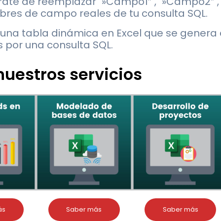
rate de reemplazar `»Campo1″`, `»Campo2″`,
mbres de campo reales de tu consulta SQL.
 una tabla dinámica en Excel que se genera
s por una consulta SQL.
uestros servicios
ás
Saber más
Saber más