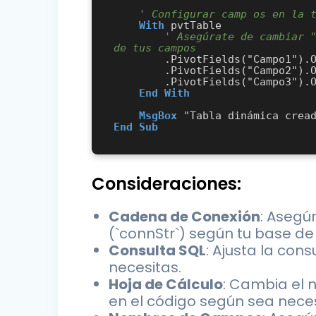
' Configurar camp os en la 
With
 pvtTable

' Asegúrate de cambiar "
de tus campos
        .PivotFields("Campo1").Orientation = xlRowField

        .PivotFields("Campo2").Orientation = xlColumnField

        .PivotFields("Campo3").Orientation = xlDataField

End
With
MsgBox
End
Sub
Consideraciones:
Cadena de Conexión
: Asegú
(`connStr`) según tu base de
Consulta SQL
: Ajusta la con
necesitas.
Hoja de Cálculo
: Cambia el 
en el código según sea neces