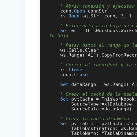
' Abrir conexión y ejecutar
    conn.
Open
 connStr

    rs.
Open
 sqlStr, conn, 3, 1

' Referencia a la hoja de c
Set
 ws = ThisWorkbook.Works
tu hoja
' Pasar datos al rango de l
    ws.Cells.Clear

    ws.Range("A1").CopyFromRecordset rs

' Cerrar el recordset y la 
    rs.
Close
    conn.
Close
Set
 dataRange = ws.Range("A1
' Crear el caché de la tabl
Set
 pvtCache = ThisWorkbook.
        SourceType:=xlDatabase, _

        SourceData:=dataRange)

' Crear la tabla dinámica
Set
 pvtTable = pvtCache.Crea
        TableDestination:=ws.Range("E3"), _ 

        TableName:="TablaDinamica")
