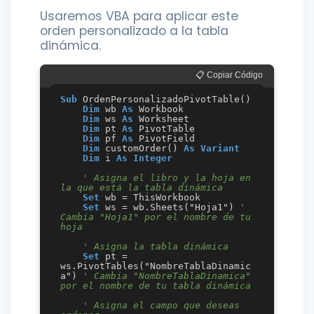
Usaremos VBA para aplicar este
orden personalizado a la tabla
dinámica.
📋 Copiar Código
Sub
 OrdenPersonalizadoPivotTable()

Dim
 wb 
As
 Workbook

Dim
 ws 
As
 Worksheet

Dim
 pt 
As
 PivotTable

Dim
 pf 
As
 PivotField

Dim
 customOrder() 
As
Variant
Dim
 i 
As
Integer
' Asigna el libro y la hoja en 
la que está la tabla dinámica
Set
 wb = ThisWorkbook

Set
 ws = wb.Sheets("Hoja1") 
' 
Cambia "Hoja1" por el nombre de tu 
hoja
' Asigna la tabla dinámica
Set
 pt = 
ws.PivotTables("NombreTablaDinamic
a") 
' Cambia "NombreTablaDinamica" 
por el nombre de tu tabla dinámica
' Asigna el campo que deseas 