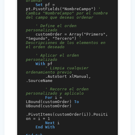
ordenar
Set
 pf = 
pt.PivotFields("NombreCampo") 
' 
Cambia "NombreCampo" por el nombre 
del campo que deseas ordenar
' Define el orden 
personalizado
    customOrder = Array("Primero", 
"Segundo", "Tercero") 
' 
Descripciones de los elementos en 
el orden deseado
' Aplicar el orden 
personalizado
With
 pf

' Limpia cualquier 
ordenamiento previo
        .AutoSort xlManual, 
.SourceName

' Recorre el orden 
personalizado y aplícalo
For
 i = 
LBound(customOrder) 
To
UBound(customOrder)

.PivotItems(customOrder(i)).Positi
on = i + 1

Next
 i

End
With