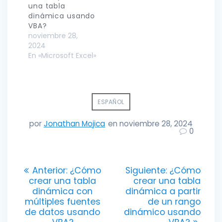
una tabla
dinámica usando
VBA?
noviembre 28,
2024
En «Microsoft Excel»
ESPAÑOL
por
Jonathan Mojica
en noviembre 28, 2024
0
Navegación
Entrada
Entrada
Anterior:
¿Cómo
Siguiente:
¿Cómo
anterior:
siguiente:
crear una tabla
crear una tabla
de
dinámica con
dinámica a partir
múltiples fuentes
de un rango
entradas
de datos usando
dinámico usando