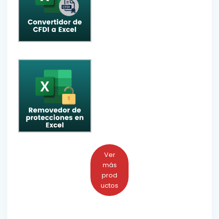
Ver
más
prod
uctos