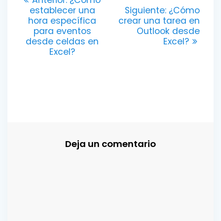
Anterior:
¿Cómo
anterior:
Entrada
establecer una
Siguiente:
¿Cómo
de
siguiente:
hora específica
crear una tarea en
para eventos
Outlook desde
entradas
desde celdas en
Excel?
Excel?
Deja un comentario