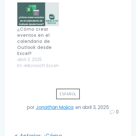
¿Cómo crear
eventos en el
calendario de
Outlook desde
Excel?
abril 3, 2025
En «Microsoft Excel»
ESPAÑOL
por
Jonathan Mojica
en abril 3, 2025
0
Navegación
Entrada