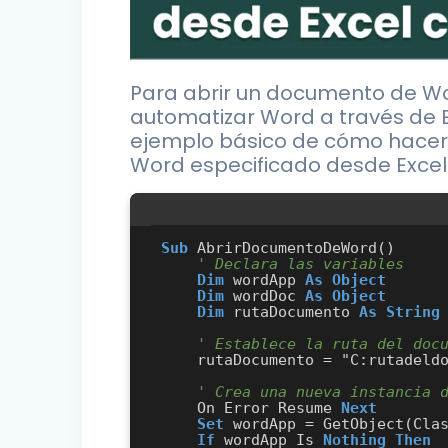
Para abrir un documento de Wo
automatizar Word a través de E
ejemplo básico de cómo hacerl
Word especificado desde Excel
Sub
 AbrirDocumentoDeWord()

' Declara las variables
Dim
 wordApp 
As
Object
Dim
 wordDoc 
As
Object
Dim
 rutaDocumento 
As
String
' Establece la ruta del doc
    rutaDocumento = "C:rutadeldocumentotu_archivo.docx"

' Crea una nueva instancia 
    On Error Resume 
Next
Set
 wordApp = GetObject(Clas
If
 wordApp Is 
Nothing
Then