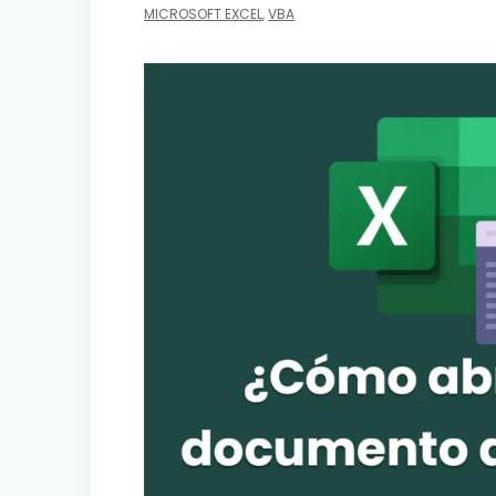
MICROSOFT EXCEL
,
VBA