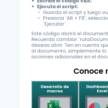
Escribe el código VBA:
Ejecuta el script:
Guarda el script y luego vue
Presiona `Alt + F8`, selec
`Ejecutar`.
Este código abrirá el document
Recuerda cambiar `rutaDocumen
deseas abrir. Ten en cuenta q
al documento, simplemente lo a
acciones adicionales en el doc
Conoce n