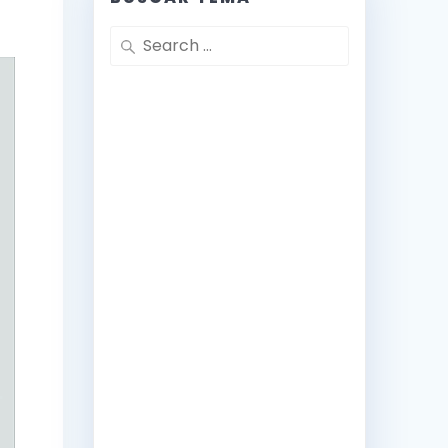
Search
for: