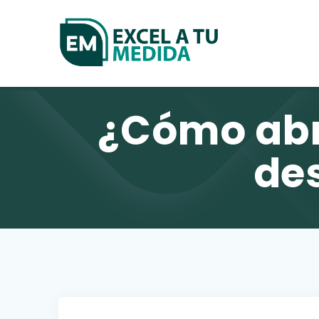
Skip
to
content
¿Cómo abr
de