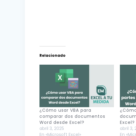
Relacionado
¿Cómo usar VBA para
¿Cómo 
comparar dos documentos
docum
Word desde Excel?
Excel?
abril 3, 2025
abril 3,
En «Microsoft Excel»
En «Mic