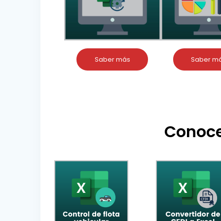
Saber más
Saber m
Conoce