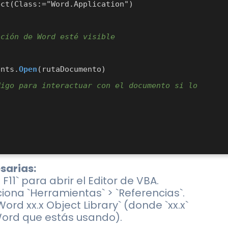
ct(Class:="Word.Application")

ación de Word esté visible
ents.
Open
(rutaDocumento)

igo para interactuar con el documento si lo 
esarias:
 F11` para abrir el Editor de VBA.
ciona `Herramientas` > `Referencias`.
ord xx.x Object Library` (donde `xx.x`
Word que estás usando).