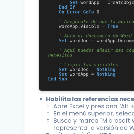
Set
 wordApp = CreateObje
End
If
On Error GoTo
 0

' Asegúrate de que la aplic
    wordApp.Visible = 
True
' Abre el documento de Word
Set
 wordDoc = wordApp.Docum
' Aquí puedes añadir más cód
necesitas
' Limpia las variables
Set
 wordDoc = 
Nothing
Set
 wordApp = 
Nothing
End
Sub
Habilita las referencias nec
Abre Excel y presiona `Alt +
En el menú superior, selec
Busca y marca `Microsoft W
representa la versión de 