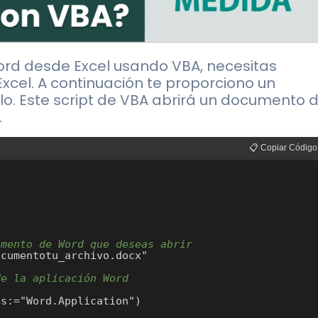
rd desde Excel usando VBA, necesitas
xcel. A continuación te proporciono un
o. Este script de VBA abrirá un documento 
.
📋 Copiar Código
umento de Word que deseas abrir
de la aplicación Word
s:="Word.Application")
