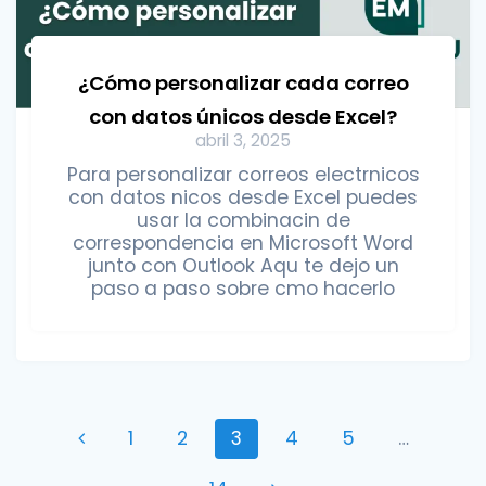
¿Cómo personalizar cada correo
con datos únicos desde Excel?
abril 3, 2025
Para personalizar correos electrnicos
con datos nicos desde Excel puedes
usar la combinacin de
correspondencia en Microsoft Word
junto con Outlook Aqu te dejo un
paso a paso sobre cmo hacerlo
Posts
Page
Page
Page
Page
Page
1
2
3
4
5
…
navigation