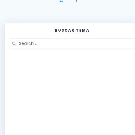
Page
14
BUSCAR TEMA
Search
for: