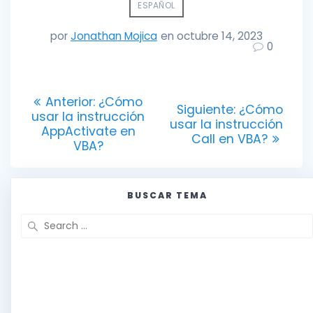
ESPAÑOL
por
Jonathan Mojica
en octubre 14, 2023
0
Navegación
Entrada
Anterior:
¿Cómo
Entrada
Siguiente:
¿Cómo
anterior:
usar la instrucción
de
siguiente:
usar la instrucción
AppActivate en
Call en VBA?
VBA?
entradas
BUSCAR TEMA
Search
for: