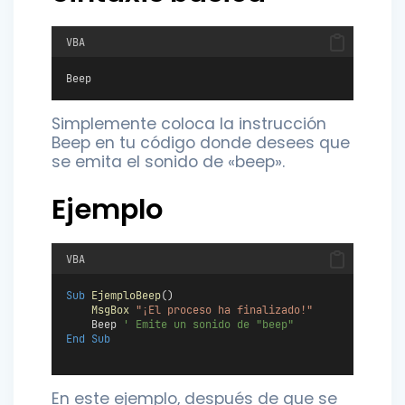
VBA
Beep
Simplemente coloca la instrucción
Beep en tu código donde desees que
se emita el sonido de «beep».
Ejemplo
VBA
Sub
EjemploBeep
()
MsgBox
"¡El proceso ha finalizado!"
    Beep 
' Emite un sonido de "beep"
End Sub
En este ejemplo, después de que se